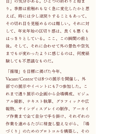
目」の気分がある。ひとつの終わりと始ま
り。季節は前触れもなく急に変化したかと思
えば、時には少し逆戻りすることもあって、
その切れ目を見極めるのは難しい。それに対
して、年末年始の区切り感は、良くも悪くも
はっきりとしている。ここ、この瞬間の前と
後。そして、それに合わせて外の景色や空気
までもが変わったように感じるのは、何度経
験しても不思議なものだ。
「循環」を目標に掲げた今年、
Vacant/Centreでは8つの展示を開催し、外
部での展示やイベントにも7つ参加した。こ
れまで通り展示の企画から会場構成、ビジュ
アル撮影、テキスト執筆、グラフィックや広
報物、サインディスプレイの制作、アーカイ
ブ作業まで全て自分で手を掛け、それぞれの
作業を進めるたびに精査し整えながら、「場
づくり」のためのプロトコルを構築し、その