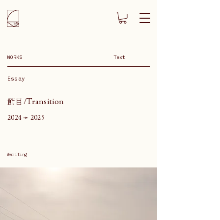
WORKS
Text
Essay
節目/Transition
2024 ➛ 2025
#writing