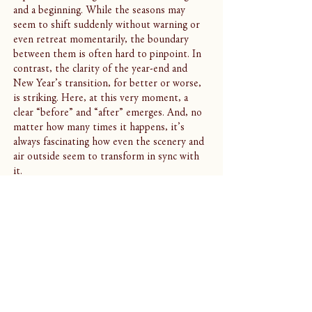
and a beginning. While the seasons may 
seem to shift suddenly without warning or 
even retreat momentarily, the boundary 
between them is often hard to pinpoint. In 
contrast, the clarity of the year-end and 
New Year’s transition, for better or worse, 
is striking. Here, at this very moment, a 
clear “before” and “after” emerges. And, no 
matter how many times it happens, it’s 
always fascinating how even the scenery and 
air outside seem to transform in sync with 
it.
This year, under the theme of “circulation,” 
Vacant/Centre held eight exhibitions and 
participated in seven external exhibitions 
and events. By personally engaging in every 
aspect—from exhibition planning, spatial 
design, visual photography, text writing, 
graphics, publicity materials, signage, and 
archival work—I refined and organized each 
step as I went. This effort formed the 