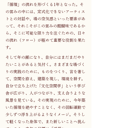
「循環」の流れを形づくる1年となった。そ
の営みの中には、定式化できないアーティス
トとの対話や、場の空気感といった要素があ
って、それこそがこの営みの醍醐味であるか
ら、そこに可能な限り力を注ぐための、日々
の流れ（フロー）が極めて重要な役割を果た
す。
そして年の瀬になり、自分にはまだまだやり
たいことがあると気付く。さまざまな場づく
りの実践のために、ものをつくり、言を著し
て、空間を拵え、建築を現し、環境を耕す。
自分で立ち上げた「文化空間学」という学び
舎が広がり、人がつながり、支え合うような
風景を見ている。その実現のために、今年築
いた循環を絶やすことなく、その回転運動で
少しずつ浮き上がるようなイメージ。そうし
て軽くなった身体で、また新しいことへ挑ん