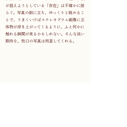
が捉えようとしている「存在」は不確かに揺
らぐ。写真の側に立ち、ゆっくりと眺めるこ
とで、うまくいけばステレオグラム画像に立
体物が浮き上がってくるように、ふと何かに
触れる瞬間が来るかもしれない。そんな淡い
期待を、牧口の写真は用意してくれる。
ひとたび意識を少しでも逸らしてしまえば、
途端に見えなくなってしまうような儚い存在
に対して、牧口が長年に渡って集中力を途切
らせることなく、ずっと目を凝らし続けてき