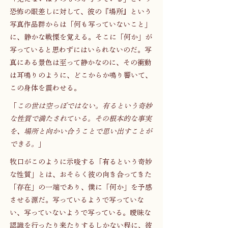
恐怖の眼差しに対して、彼の『場所』という
写真作品群からは「何も写っていないこと」
に、静かな戦慄を覚える。そこに「何か」が
写っていると思わずにはいられないのだ。写
真にある景色は至って静かなのに、その衝動
は耳鳴りのように、どこからか鳴り響いて、
この身体を震わせる。
「
この世は空っぽではない。有るという奇妙
な性質で満たされている。その根本的な事実
を、場所と向かい合うことで思い出すことが
できる。
」
牧口がこのように示唆する「有るという奇妙
な性質」とは、おそらく彼の向き合ってきた
「存在」の一端であり、僕に「何か」を予感
させる源だ。写っているようで写っていな
い、写っていないようで写っている。曖昧な
認識を行ったり来たりするしかない程に、彼