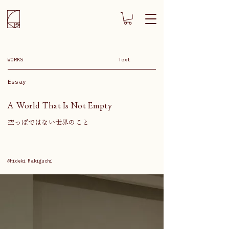
WORKS
Text
Essay
A World That Is Not Empty
空っぽではない世界のこと
#Hideki Makiguchi