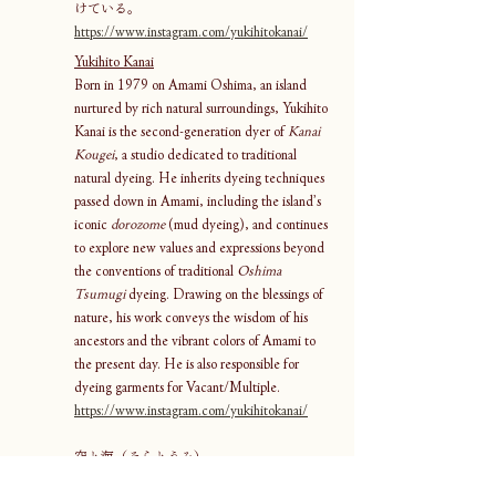
けている。
https://www.instagram.com/yukihitokanai/
Yukihito Kanai
Born in 1979 on Amami Oshima, an island 
nurtured by rich natural surroundings, Yukihito 
Kanai is the second-generation dyer of 
Kanai 
Kougei
, a studio dedicated to traditional 
natural dyeing. He inherits dyeing techniques 
passed down in Amami, including the island’s 
iconic 
dorozome
 (mud dyeing), and continues 
to explore new values and expressions beyond 
the conventions of traditional 
Oshima 
Tsumugi
 dyeing. Drawing on the blessings of 
nature, his work conveys the wisdom of his 
ancestors and the vibrant colors of Amami to 
the present day. He is also responsible for 
dyeing garments for Vacant/Multiple.  
https://www.instagram.com/yukihitokanai/
空と海（そらとうみ）
30年前に社会福祉法人地蔵会が千葉県に設