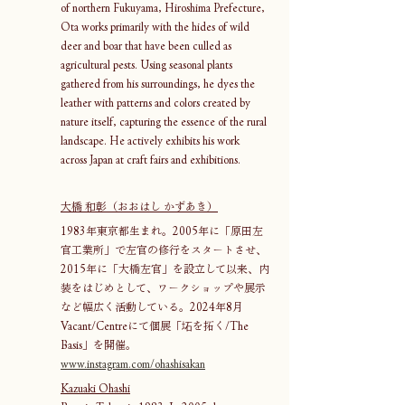
of northern Fukuyama, Hiroshima Prefecture, 
Ota works primarily with the hides of wild 
deer and boar that have been culled as 
agricultural pests. Using seasonal plants 
gathered from his surroundings, he dyes the 
leather with patterns and colors created by 
nature itself, capturing the essence of the rural 
landscape. He actively exhibits his work 
across Japan at craft fairs and exhibitions. 
大橋 和彰（おおはし かずあき）
1983年東京都生まれ。2005年に「原田左
官工業所」で左官の修行をスタートさせ、
2015年に「大橋左官」を設立して以来、内
装をはじめとして、ワークショップや展示
など幅広く活動している。2024年8月
Vacant/Centreにて個展「坧を拓く/The 
Basis」を開催。
www.instagram.com/ohashisakan
Kazuaki Ohashi