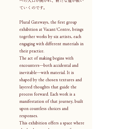
への入口が開かれ、新たな道が続い
ていくのです。
Plural Gateways, the first group 
exhibition at Vacant/Centre, brings 
together works by six artists, each 
engaging with different materials in 
their practice.
The act of making begins with 
encounters—both accidental and 
inevitable—with material. It is 
shaped by the chosen textures and 
layered thoughts that guide the 
process forward. Each work is a 
manifestation of that journey, built 
upon countless choices and 
responses.
This exhibition offers a space where 