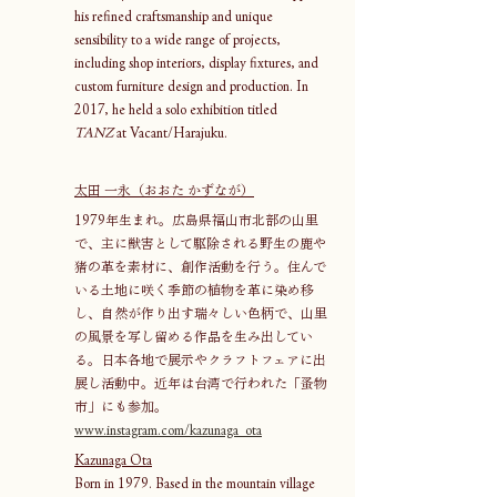
his refined craftsmanship and unique 
sensibility to a wide range of projects, 
including shop interiors, display fixtures, and 
custom furniture design and production. In 
2017, he held a solo exhibition titled 
TANZ
 at Vacant/Harajuku.
太田 一永（おおた かずなが）
1979年生まれ。広島県福山市北部の山里
で、主に獣害として駆除される野生の鹿や
猪の革を素材に、創作活動を行う。住んで
いる土地に咲く季節の植物を革に染め移
し、自然が作り出す瑞々しい色柄で、山里
の風景を写し留める作品を生み出してい
る。日本各地で展示やクラフトフェアに出
展し活動中。近年は台湾で行われた「蚤物
市」にも参加。
www.instagram.com/kazunaga_ota
Kazunaga Ota
Born in 1979. Based in the mountain village 