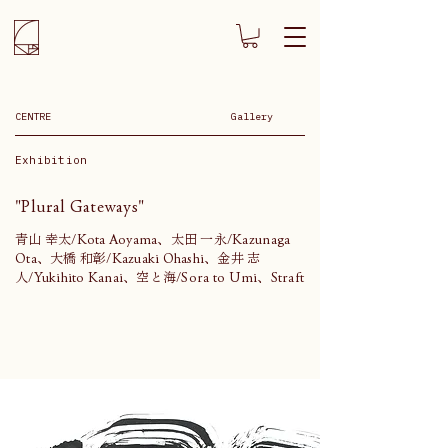
CENTRE
Gallery
Exhibition
"Plural Gateways"
青山 幸太/Kota Aoyama、太田 一永/Kazunaga
Ota、大橋 和彰/Kazuaki Ohashi、金井 志
人/Yukihito Kanai、空と海/Sora to Umi、Straft