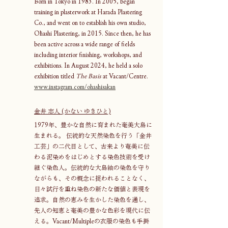
Born in Tokyo in 1983. In 2005, began 
training in plasterwork at Harada Plastering 
Co., and went on to establish his own studio, 
Ōhashi Plastering, in 2015. Since then, he has 
been active across a wide range of fields 
including interior finishing, workshops, and 
exhibitions. In August 2024, he held a solo 
exhibition titled 
The Basis
 at Vacant/Centre. 
www.instagram.com/ohashisakan
金井 志人 (かない ゆきひと)
1979年、豊かな自然に育まれた奄美大島に
生まれる。 伝統的な天然染色を行う「金井
工芸」の二代目として、古来より奄美に伝
わる泥染めをはじめとする染色技術を受け
継ぐ染色人。伝統的な大島紬の染色を守り
ながらも、その概念に捉われることなく、
日々試行を重ね染色の新たな価値と表現を
追求。自然の恵みを生かした染色を通し、
先人の知恵と奄美の豊かな色彩を現代に伝
える。Vacant/Multipleの衣服の染色も手掛