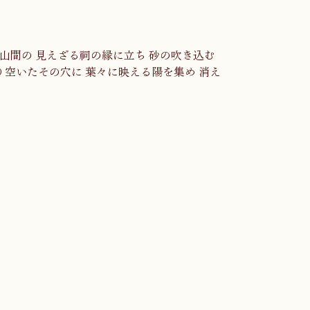
d - 事為す熊の山間の 見えざる祠の縁に立ち 砂の吹き込む
り空いたその穴に 葉々に映える陽を集め 消え