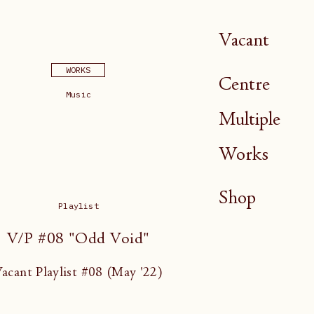
Vacant
WORKS
Centre
Music
Multiple
Works
Shop
Playlist
V/P #08 "Odd Void"
acant Playlist #08 (May '22)