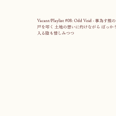
Vacant/Playlist #08: Odd Voi
戸を叩く 土地の想いに灼けながら ぽっか
入る陰も惜しみつつ