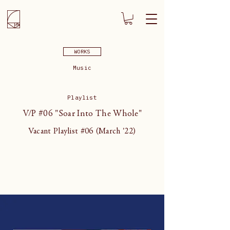
WORKS
Music
Playlist
V/P #06 "Soar Into The Whole"
Vacant Playlist #06 (March '22)