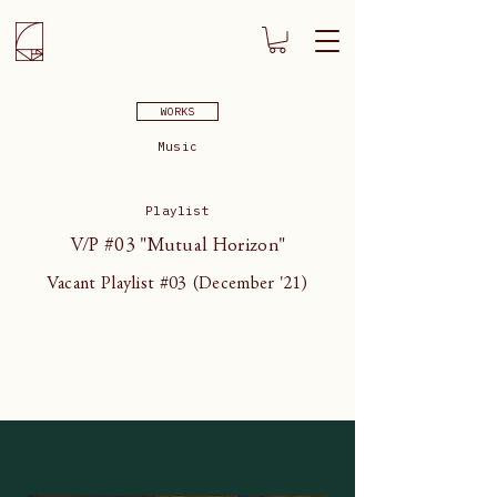
WORKS
Music
Playlist
V/P #03 "Mutual Horizon"
Vacant Playlist #03 (December '21)