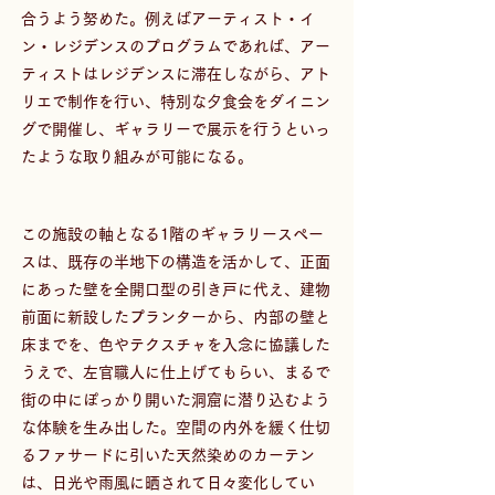
合うよう努めた。例えばアーティスト・イ
ン・レジデンスのプログラムであれば、アー
ティストはレジデンスに滞在しながら、アト
リエで制作を行い、特別な夕食会をダイニン
グで開催し、ギャラリーで展示を行うといっ
たような取り組みが可能になる。
この施設の軸となる1階のギャラリースペー
スは、既存の半地下の構造を活かして、正面
にあった壁を全開口型の引き戸に代え、建物
前面に新設したプランターから、内部の壁と
床までを、色やテクスチャを入念に協議した
うえで、左官職人に仕上げてもらい、まるで
街の中にぽっかり開いた洞窟に潜り込むよう
な体験を生み出した。空間の内外を緩く仕切
るファサードに引いた天然染めのカーテン
は、日光や雨風に晒されて日々変化してい