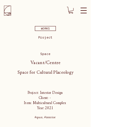
WORKS
Project
Space
Vacant/Centre
Space for Cultural Placeology
Project: Interior Design
Client: -
Item: Multicultural Complex
Year: 2021
#space, #interior