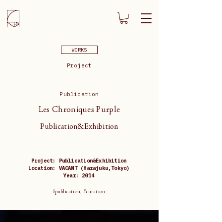
WORKS
Project
Publication
Les Chroniques Purple
Publication&Exhibition
Project: Publication&Exhibition
Location: VACANT (Harajuku,Tokyo)
Year: 2014
#publication, #curation