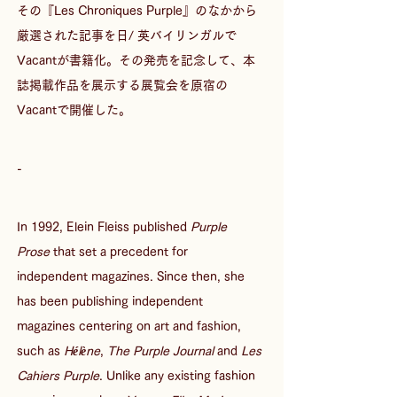
その『Les Chroniques Purple』のなかから
厳選された記事を日/ 英バイリンガルで
Vacantが書籍化。その発売を記念して、本
誌掲載作品を展示する展覧会を原宿の
Vacantで開催した。
-
In 1992, Elein Fleiss published 
Purple 
Prose
 that set a precedent for 
independent magazines. Since then, she 
has been publishing independent 
magazines centering on art and fashion, 
such as 
H
é
l
è
ne
, 
The Purple Journal
 and 
Les 
Cahiers Purple
. Unlike any existing fashion 