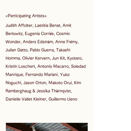
<Participating Artists>
Judith Affolter, Laetitia Benat, Amit 
Berlowitz, Eugenia Corriés, Cosmic 
Wonder, Anders Edstr
ö
m, Anne Fr
é
my, 
Julian Gatto, Pablo Guerra, Takashi 
Homma, Olivier Kervern, Jun Kit, Kyotaro, 
Kristin Loschert, Antonio Macarro, Soledad 
Manrique, Fernando Mariani, Yuko 
Noguchi, Jason Orton, Makoto Orui, Kim 
Ramberghaug & Jessika Thörnqvist, 
Danielle Vallet Kleiner, Guillermo Ueno