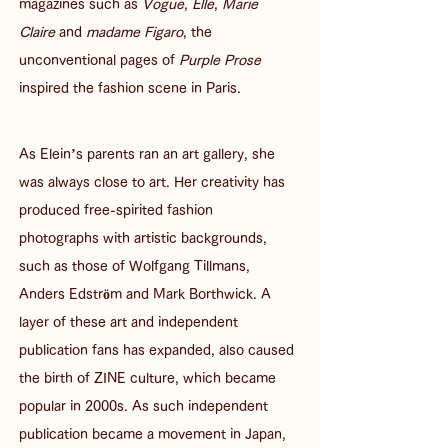
magazines such as 
Vogue
, 
Elle
, 
Marie 
Claire
 and 
madame Figaro
, the 
unconventional pages of 
Purple Prose
inspired the fashion scene in Paris. 
As Elein’s parents ran an art gallery, she 
was always close to art. Her creativity has 
produced free-spirited fashion 
photographs with artistic backgrounds, 
such as those of Wolfgang Tillmans, 
Anders Edström and Mark Borthwick. A 
layer of these art and independent 
publication fans has expanded, also caused 
the birth of ZINE culture, which became 
popular in 2000s. As such independent 
publication became a movement in Japan, 