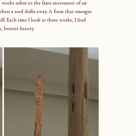
s works refers to the faint movement of air 
when a seed drifts away. A form that emerges 
lf. Each time I look at these works, I find 
n, honest beauty.