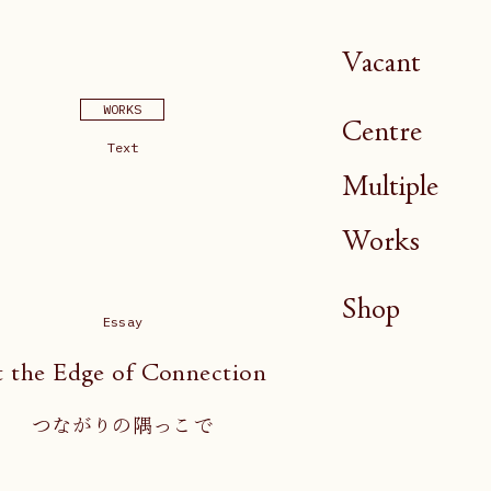
Vacant
WORKS
Centre
Text
Multiple
Works
Shop
Essay
t the Edge of Connection
つながりの隅っこで