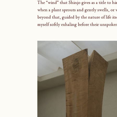
The “wind” that Shinjo gives as a title to hi
when a plant sprouts and gently swells, or 
beyond that, guided by the nature of life itse
myself softly exhaling before their unspoke