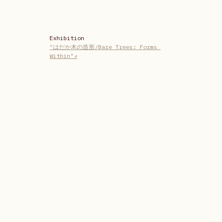
Exhibition
"はだか木の造形/Bare Trees: Forms 
Within"↗