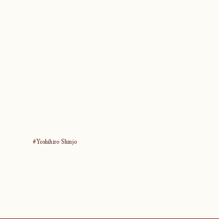
5
#Yoshihiro Shinjo