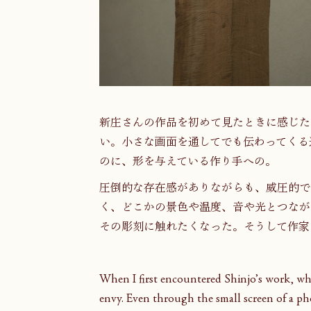
新庄さんの作品を初めて見たときに感じた
い。小さな画面を通してでも伝わってくる
のに、形を与えている作り手への。
圧倒的な存在感がありながらも、威圧的で
く、どこかの景色や温度、音や光とつなが
その彫刻に触れたくなった。そうして作家
When I first encountered Shinjo’s work, wha
envy. Even through the small screen of a ph