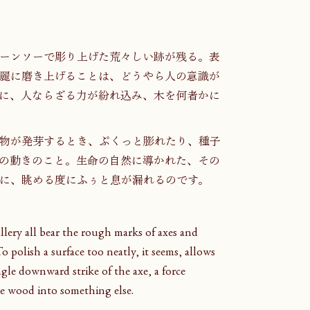
ーンソーで彫り上げた荒々しい跡が残る。表
麗に磨き上げることは、どうやら人の意識が
に、人ならざる力が紛れ込み、木を何者かに
物が発芽するとき、ぷくっと膨れたり、種子
の動きのこと。生命の自然に導かれた、その
に、眺める度にふぅと息が漏れるのです。
ery all bear the rough marks of axes and 
o polish a surface too neatly, it seems, allows 
gle downward strike of the axe, a force 
e wood into something else.