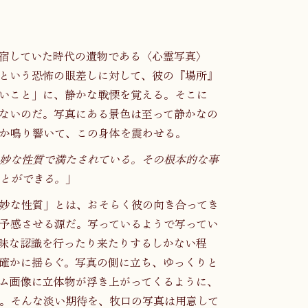
宿していた時代の遺物である〈心霊写真〉
という恐怖の眼差しに対して、彼の『場所』
いこと」に、静かな戦慄を覚える。そこに
ないのだ。写真にある景色は至って静かなの
か鳴り響いて、この身体を震わせる。
妙な性質で満たされている。その根本的な事
とができる。
」
妙な性質」とは、おそらく彼の向き合ってき
予感させる源だ。写っているようで写ってい
昧な認識を行ったり来たりするしかない程
確かに揺らぐ。写真の側に立ち、ゆっくりと
ム画像に立体物が浮き上がってくるように、
。そんな淡い期待を、牧口の写真は用意して