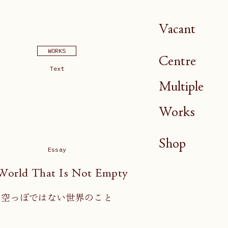
Vacant
WORKS
Centre
Text
Multiple
Works
Shop
Essay
World That Is Not Empty
空っぽではない世界のこと