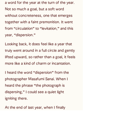
a word for the year at the turn of the year. 
Not so much a goal, but a soft word 
without concreteness, one that emerges 
together with a faint premonition. It went 
from “circulation” to “levitation,” and this 
year, “dispersion.”
Looking back, it does feel like a year that 
truly went around in a full circle and gently 
lifted upward, so rather than a goal, it feels 
more like a kind of charm or incantation.
I heard the word “dispersion” from the 
photographer Masafumi Sanai. When I 
heard the phrase “the photograph is 
dispersing,” I could see a quiet light 
igniting there.
At the end of last year, when I finally 
published 
Vacant/Edition #2
 after two 