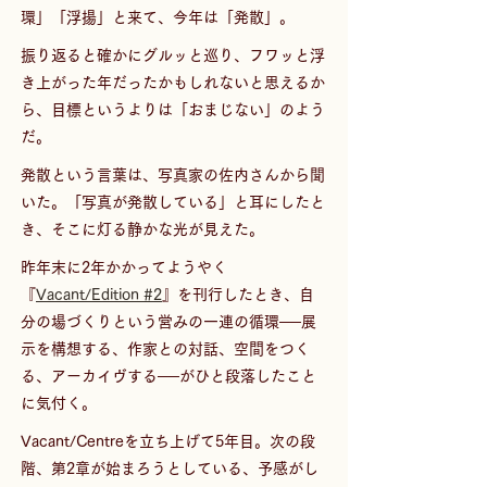
環」「浮揚」と来て、今年は「発散」。
振り返ると確かにグルッと巡り、フワッと浮
き上がった年だったかもしれないと思えるか
ら、目標というよりは「おまじない」のよう
だ。
発散という言葉は、写真家の佐内さんから聞
いた。「写真が発散している」と耳にしたと
き、そこに灯る静かな光が見えた。
昨年末に2年かかってようやく
『
Vacant/Edition #2
』を刊行したとき、自
分の場づくりという営みの一連の循環──展
示を構想する、作家との対話、空間をつく
る、アーカイヴする──がひと段落したこと
に気付く。
Vacant/Centreを立ち上げて5年目。次の段
階、第2章が始まろうとしている、予感がし