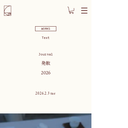
WORKS
Text
Journal
発散
2026
2026.2.3 tue