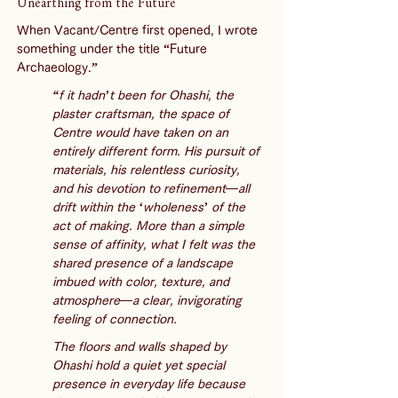
Unearthing from the Future
When Vacant/Centre first opened, I wrote 
something under the title “Future 
Archaeology.”
“f it hadn’t been for Ohashi, the 
plaster craftsman, the space of 
Centre would have taken on an 
entirely different form. His pursuit of 
materials, his relentless curiosity, 
and his devotion to refinement—all 
drift within the ‘wholeness’ of the 
act of making. More than a simple 
sense of affinity, what I felt was the 
shared presence of a landscape 
imbued with color, texture, and 
atmosphere—a clear, invigorating 
feeling of connection.
The floors and walls shaped by 
Ohashi hold a quiet yet special 
presence in everyday life because 