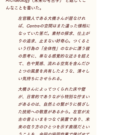
Archaeology（未来の考古学）"と題してこ
んなことを書いた。
左官職人である大橋さんが居なけれ
ば、Centreの空間はまた違った様相に
なっていた筈だ。素材の探求、仕上が
りの追求、止まない好奇心。つくると
いう行為の「全体性」のなかに漂う彼
の思考に、単なる感覚的な近さを超え
て、色や質感、流れる空気を含んだひ
とつの風景を共有したような、清々し
い気持ちにさせられる。
大橋さんによってつくられた床や壁
が、日常的でありながら特別な佇まい
があるのは、自然との繋がりに根ざし
た技術への敬意があるから。左官が太
古の昔といまをつなぐ装置であり、未
来の在り方のひとつを示す表現だとい
うことを、今回の協同作業で学ばせて