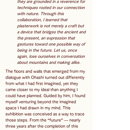
they are grounded in a reverence for 
techniques rooted in our connection 
with nature. Through this 
collaboration, I learned that 
plasterwork is not merely a craft but 
a device that bridges the ancient and 
the present, an expression that 
gestures toward one possible way of 
being in the future. Let us, once 
again, lose ourselves in conversation 
about mountains and making alike.
The floors and walls that emerged from my 
dialogue with Ohashi turned out differently 
from what I had first imagined, yet they 
came closer to my ideal than anything I 
could have planned. Guided by him, I found 
myself venturing beyond the imagined 
space I had drawn in my mind. This 
exhibition was conceived as a way to trace 
those steps. From the “future” — nearly 
three years after the completion of this 