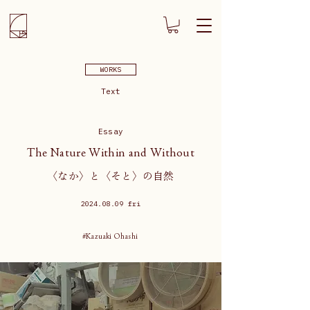
WORKS
Text
Essay
The Nature Within and Without
〈なか〉と〈そと〉の自然
2024.08.09
fri
#Kazuaki Ohashi