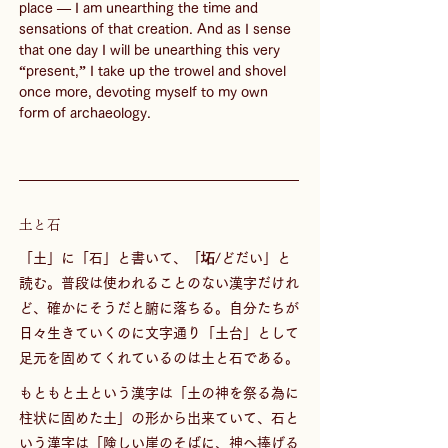
place — I am unearthing the time and 
sensations of that creation. And as I sense 
that one day I will be unearthing this very 
“present,” I take up the trowel and shovel 
once more, devoting myself to my own 
form of archaeology.
土と石
「土」に「石」と書いて、「坧/どだい」と
読む。普段は使われることのない漢字だけれ
ど、確かにそうだと腑に落ちる。自分たちが
日々生きていくのに文字通り「土台」として
足元を固めてくれているのは土と石である。
もともと土という漢字は「土の神を祭る為に
柱状に固めた土」の形から出来ていて、石と
いう漢字は「険しい崖のそばに、神へ捧げる