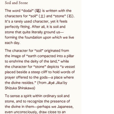
Soil and Stone
The word “dodai” (坧) is written with the 
characters for “soil” (土) and “stone” (石). 
It’s a rarely used character, yet it feels 
perfectly fitting. After all, it is soil and 
stone that quite literally ground us—
forming the foundation upon which we live 
each day.
The character for “soil” originated from 
the image of “earth compacted into a pillar 
to enshrine the deity of the land,” while 
the character for “stone” depicts “a vessel 
placed beside a steep cliff to hold words of 
prayer offered to the gods—a place where 
the divine resides.” (from 
Jōyō Jikai
 by 
Shizuka Shirakawa)
To sense a spirit within ordinary soil and 
stone, and to recognize the presence of 
the divine in them—perhaps we Japanese, 
even unconsciously, draw close to an 