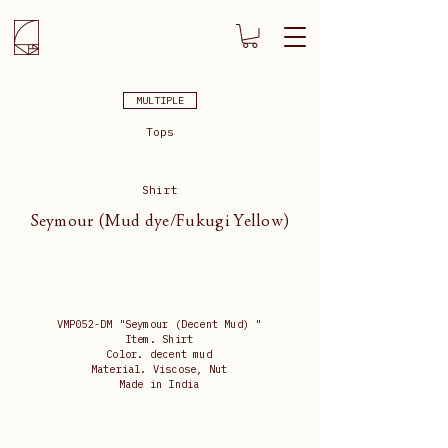
MULTIPLE
Tops
Shirt
Seymour (Mud dye/Fukugi Yellow)
VMP052-DM "Seymour (Decent Mud) "
Item. Shirt
Color. decent mud
Material. Viscose, Nut
Made in India