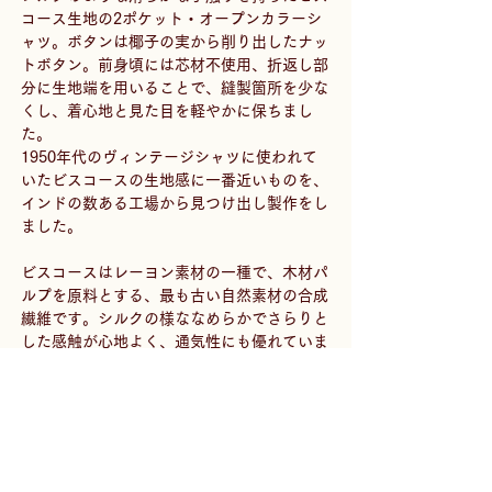
コース生地の2ポケット・オープンカラーシ
ャツ。ボタンは椰子の実から削り出したナッ
トボタン。前身頃には芯材不使用、折返し部
分に生地端を用いることで、縫製箇所を少な
くし、着心地と見た目を軽やかに保ちまし
た。
1950年代のヴィンテージシャツに使われて
いたビスコースの生地感に一番近いものを、
インドの数ある工場から見つけ出し製作をし
ました。
ビスコースはレーヨン素材の一種で、木材パ
ルプを原料とする、最も古い自然素材の合成
繊維です。シルクの様ななめらかでさらりと
した感触が心地よく、通気性にも優れていま
す。ドレープを生む、程よい落ち感があるの
で、体にフィットしつつ、垂れた生地も美し
いので裾のイン・アウトいずれもキレイなシ
ルエットが生まれます。
-
Special Color "Mud dye"