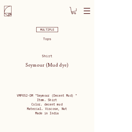
MULTIPLE
Tops
Shirt
Seymour (Mud dye)
VMP052-DM "Seymour (Decent Mud) "
Item. Shirt
Color. decent mud
Material. Viscose, Nut
Made in India