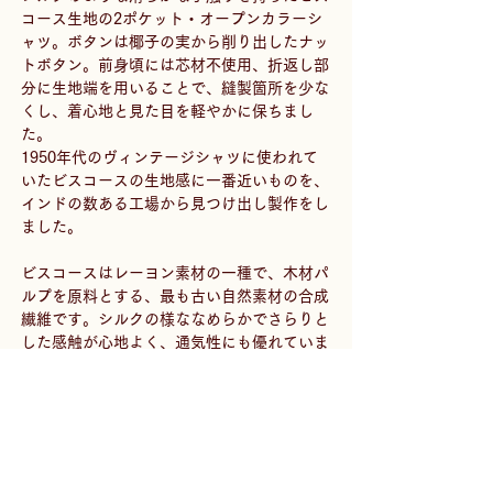
コース生地の2ポケット・オープンカラーシ
ャツ。ボタンは椰子の実から削り出したナッ
トボタン。前身頃には芯材不使用、折返し部
分に生地端を用いることで、縫製箇所を少な
くし、着心地と見た目を軽やかに保ちまし
た。 
1950年代のヴィンテージシャツに使われて
いたビスコースの生地感に一番近いものを、
インドの数ある工場から見つけ出し製作をし
ました。
ビスコースはレーヨン素材の一種で、木材パ
ルプを原料とする、最も古い自然素材の合成
繊維です。シルクの様ななめらかでさらりと
した感触が心地よく、通気性にも優れていま
す。ドレープを生む、程よい落ち感があるの
で、体にフィットしつつ、垂れた生地も美し
いので裾のイン・アウトいずれもキレイなシ
ルエットが生まれます。
-
Special Color "Mud dye"