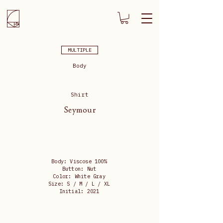
MULTIPLE
Body
Shirt
Seymour
Body: Viscose 100%
Button: Nut
Color: White Gray
Size: S / M / L / XL
Initial: 2021