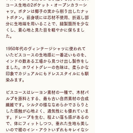
コース生地の2ポケット・オープンカラーシ
ャツ。ボタンは椰子の実から削り出したナッ
トボタン。前身頃には芯材不使用、折返し部
分に生地端を用いることで、縫製箇所を少な
くし、着心地と見た目を軽やかに保ちまし
た。
1950年代のヴィンテージシャツに使われて
いたビスコースの生地感に一番近いものを、
インドの数ある工場から見つけ出し製作をし
ました。ホワイトグレーの色味は、柔らかな
印象でカジュアルにもドレススタイルにも馴
染みます。
ビスコースはレーヨン素材の一種で、木材パ
ルプを原料とする、最も古い自然素材の合成
繊維です。シルクの様ななめらかでさらりと
した感触が心地よく、通気性にも優れていま
す。ドレープを生む、程よい落ち感があるの
で、体にフィットしつつ、垂れた生地も美し
いので裾のイン・アウトいずれもキレイなシ