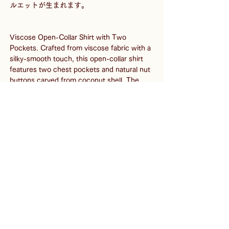
ルエットが生まれます。
Viscose Open-Collar Shirt with Two 
Pockets. Crafted from viscose fabric with a 
silky-smooth touch, this open-collar shirt 
features two chest pockets and natural nut 
buttons carved from coconut shell. The 
front panels are constructed without 
interlining, and the folded fabric edges 
minimize seams, keeping the look and feel 
lightweight.
The fabric was carefully sourced from 
factories in India to closely replicate the 
texture of viscose used in vintage shirts 
from the 1950s. Its soft white-gray tone 
blends seamlessly into both casual and 
dress styles, offering a refined yet relaxed 
impression.
Viscose is a type of rayon made from wood 