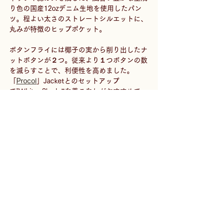
り色の国産12ozデニム生地を使用したパン
ツ。程よい太さのストレートシルエットに、
丸みが特徴のヒップポケット。
ボタンフライには椰子の実から削り出したナ
ットボタンが２つ。従来より１つボタンの数
を減らすことで、利便性を高めました。
「
Procol
」Jacketとのセットアップ
で"Whiter Shade”な着こなしがおすすめで
す。
-
Special Color "Mud dye"
Vacant/Centreの建物に使用した左官素材
の”土色"をベースにしたオリジナルカラー。
染色は1300年の歴史を持つ、本場奄美の伝
統技法である泥染めを行う『金井工芸』。島
に自生するテーチ木(車輪梅)と、150万年前
の古代地層の影響による鉄分豊富な泥との化
学反応を、現代的にアレンジし特別な色に染
め上げました。