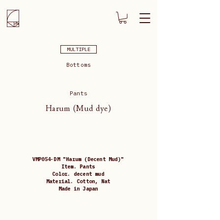
MULTIPLE
Bottoms
Pants
Harum (Mud dye)
VMP054-DM "Harum (Decent Mud)"
Item. Pants
Color. decent mud
Material. Cotton, Nat
Made in Japan