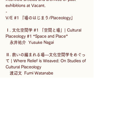
exhibitions at Vacant.
-
V/E #1 『場のはじまり/Placeology』
Ⅰ. 文化空間学 #1 「空間と場」| Cultural 
Placeology #1 “Space and Place”
　永井祐介  Yusuke Nagai
Ⅱ. 救いの編まれる場―文化空間学をめぐっ
て | Where Relief is Weaved: On Studies of 
Cultural Placeology
　渡辺文  Fumi Watanabe
Ⅲ. 空く | Su-ku 
　明主航  Wataru Myosyu
Ⅳ. 言葉を探して | Looking for Words
　佐内正史  Masafumi Sanai
Ⅴ. Heavymetal
　永井誠治  Seiji Nagai