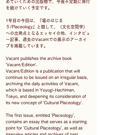
めていくための出版物で、今後不定期に発行
を続けていく予定です。
1号目の今回は、『場のはじま
り/Placeology』と題して、〈文化空間学〉
への出発点となるエッセイの他、インタビュ
ー記事、過去のVacantでの展示のアーカイ
ブを掲載しています。
Vacant publishes the archive book 
'Vacant/Edition'.
Vacant/Edition is a publication that will 
continue to be issued on an irregular basis, 
archiving the daily activities of Vacant, 
which is based in Yoyogi-Hachiman, 
Tokyo, and deepening its consideration of 
its new concept of 'Cultural Placeology'.
The first issue, entitled 'Placeology', 
contains an essay that serves as a starting 
point for 'Cultural Placeology', as well as 
interview articles and archives of past 