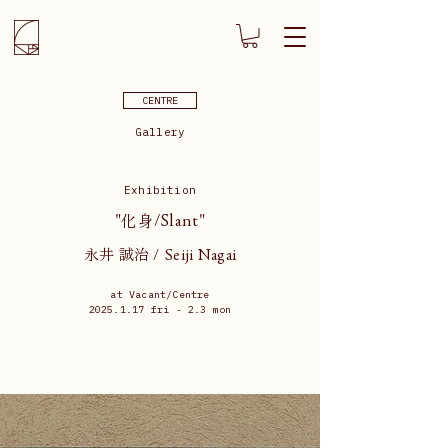
CENTRE
Gallery
Exhibition
"化身/Slant"
永井 誠治 / Seiji Nagai
at Vacant/Centre
2025.1.17
fri - 2.3 mon