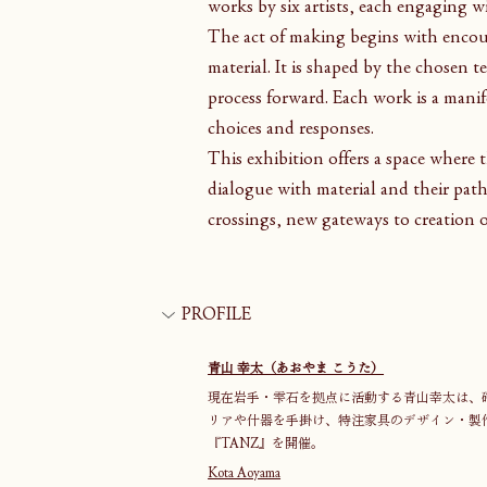
works by six artists, each engaging wit
The act of making begins with enco
material. It is shaped by the chosen 
process forward. Each work is a manif
choices and responses.
This exhibition offers a space where t
dialogue with material and their path
crossings, new gateways to creation 
PROFILE
青山 幸太（あおやま こうた）
現在岩手・雫石を拠点に活動する青山幸太は、
リアや什器を手掛け、特注家具のデザイン・製作を行って
『TANZ』を開催。
Kota Aoyama