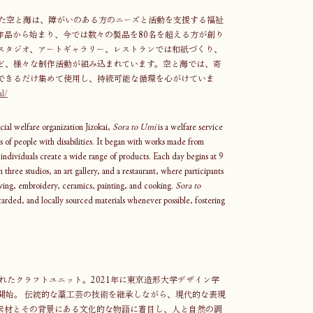
した空と海は、障がいのある方のニーズと活動を支援する福祉
作品から始まり、今では数々の製品を80名を超える方が創り
のスタジオ、アートギャラリー、レストランでは和紙づくり、
ど、様々な制作活動が組み込まれています。空と海では、寄
できるだけ集めて使用し、持続可能な循環を心がけていま
al/
al welfare organization Jizokai, 
Sora to Umi
 is a welfare service 
ies of people with disabilities. It began with works made from 
 individuals create a wide range of products. Each day begins at 9 
 three studios, an art gallery, and a restaurant, where participants 
ng, embroidery, ceramics, painting, and cooking. 
Sora to 
carded, and locally sourced materials whenever possible, fostering 
i によって結成されたクラフトユニット。2021年に東京造形大学デザイン学
活動を開始。 伝統的な藁工芸の技術を継承しながら、現代的な表現
素材とその背景にある文化的な物語に着目し、人と自然の調