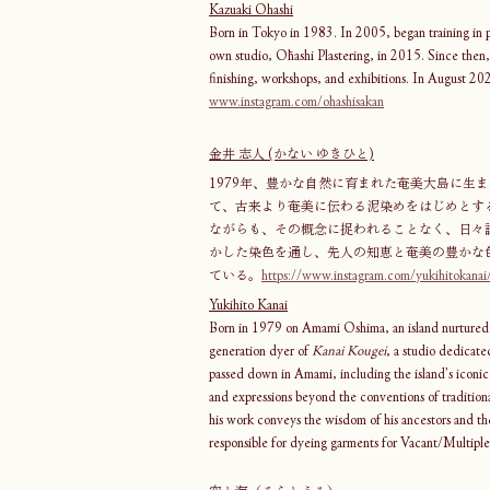
Kazuaki Ohashi
Born in Tokyo in 1983. In 2005, began training in pl
own studio, Ōhashi Plastering, in 2015. Since then, 
finishing, workshops, and exhibitions. In August 2024
www.instagram.com/ohashisakan
金井 志人 (かない ゆきひと)
1979年、豊かな自然に育まれた奄美大島に生
て、古来より奄美に伝わる泥染めをはじめとす
ながらも、その概念に捉われることなく、日々
かした染色を通し、先人の知恵と奄美の豊かな色彩を現
ている。
https://www.instagram.com/yukihitokanai
Yukihito Kanai
Born in 1979 on Amami Oshima, an island nurtured by
generation dyer of 
Kanai Kougei
, a studio dedicate
passed down in Amami, including the island’s iconic
and expressions beyond the conventions of traditiona
his work conveys the wisdom of his ancestors and the
responsible for dyeing garments for Vacant/Multiple.