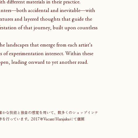
h different materials in their practice.
unters—both accidental and inevitable—with 
textures and layered thoughts that guide the 
estation of that journey, built upon countless 
he landscapes that emerge from each artist’s 
s of experimentation intersect. Within these 
open, leading onward to yet another road.
確かな技術と独自の感覚を用いて、数多くのショップインテ
います。2017年Vacant/Harajukuにて個展