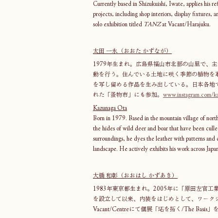
Currently based in Shizukuishi, Iwate, applies his re
projects, including shop interiors, display fixtures,
solo exhibition titled 
TANZ
 at Vacant/Harajuku.
太田 一永（おおた かずなが）
1979年生まれ。広島県福山市北部の山里で、
動を行う。住んでいる土地に咲く季節の植物を
を写し留める作品を生み出している。日本各地
れた「蚤物市」にも参加。
www.instagram.com/ka
Kazunaga Ota
Born in 1979. Based in the mountain village of nor
the hides of wild deer and boar that have been culled
surroundings, he dyes the leather with patterns and c
landscape. He actively exhibits his work across Japan 
大橋 和彰（おおはし かずあき）
1983年東京都生まれ。2005年に「原田左官
を設立して以来、内装をはじめとして、ワークシ
Vacant/Centreにて個展「坧を拓く/The Basis