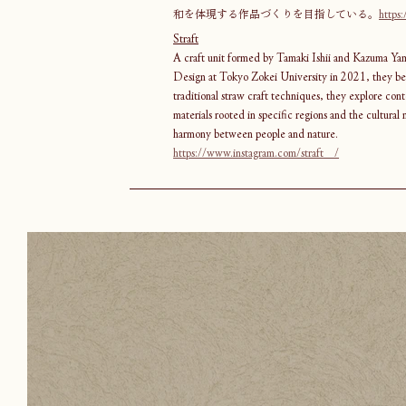
和を体現する作品づくりを目指している。
https
Straft
A craft unit formed by Tamaki Ishii and Kazuma Yam
Design at Tokyo Zokei University in 2021, they bega
traditional straw craft techniques, they explore con
materials rooted in specific regions and the cultural
harmony between people and nature.
https://www.instagram.com/straft__/