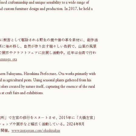
fined craftsmanship and unique sensibility to a wide range of 
 and custom furniture design and production. In 2017, he held a 
主に獣害として駆除される野生の鹿や猪の革を素材に、創作活
革に染め移し、自然が作り出す瑞々しい色柄で、山里の風景
で展示やクラフトフェアに出展し活動中。近年は台湾で行わ
zunaga_ota
thern Fukuyama, Hiroshima Prefecture, Ota works primarily with 
 as agricultural pests. Using seasonal plants gathered from his 
olors created by nature itself, capturing the essence of the rural 
at craft fairs and exhibitions. 
工業所」で左官の修行をスタートさせ、2015年に「大橋左官」
ョップや展示など幅広く活動している。2024年8月
」を開催。
www.instagram.com/ohashisakan