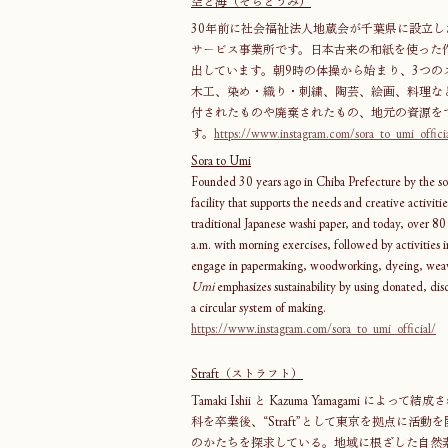
空と海（そらとうみ）
30年前に社会福祉法人地蔵会が千葉県に設立
サービス事業所です。日本古来の和紙を使った
出しています。朝9時の体操から始まり、3つ
木工、染め・織り・刺繍、陶芸、絵画、料理な
付されたものや廃棄されたもの、地元の資源を
す。
https://www.instagram.com/sora_to_umi_offici
Sora to Umi
Founded 30 years ago in Chiba Prefecture by the soci
facility that supports the needs and creative activit
traditional Japanese washi paper, and today, over 80
a.m. with morning exercises, followed by activities in
engage in papermaking, woodworking, dyeing, weavi
Umi
 emphasizes sustainability by using donated, dis
a circular system of making.
https://www.instagram.com/sora_to_umi_official/
Straft（ストラフト）
Tamaki Ishii と Kazuma Yamagam
科を卒業後、“Straft”として東京を拠点に
のかたちを探求している。地域に根ざした自然