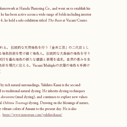
asterwork at Harada Plastering Co., and went on to establish his 
he has been active across a wide range of fields including interior 
, he held a solo exhibition titled 
The Basis
 at Vacant/Centre. 
まれる。 伝統的な天然染色を行う「金井工芸」の二代目とし
る染色技術を受け継ぐ染色人。伝統的な大島紬の染色を守り
試行を重ね染色の新たな価値と表現を追求。自然の恵みを生
代に伝える。Vacant/Multipleの衣服の染色も手掛け
/
 rich natural surroundings, Yukihito Kanai is the second-
d to traditional natural dyeing. He inherits dyeing techniques 
 
dorozome
 (mud dyeing), and continues to explore new values 
l 
Oshima Tsumugi
 dyeing. Drawing on the blessings of nature, 
 vibrant colors of Amami to the present day. He is also 
  
https://www.instagram.com/yukihitokanai/