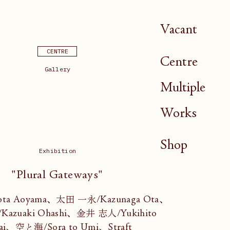
Vacant
CENTRE
Centre
Gallery
Multiple
Works
Shop
Exhibition
"Plural Gateways"
ta Aoyama、太田 一永/Kazunaga Ota、
azuaki Ohashi、金井 志人/Yukihito
ai、空と海/Sora to Umi、Straft