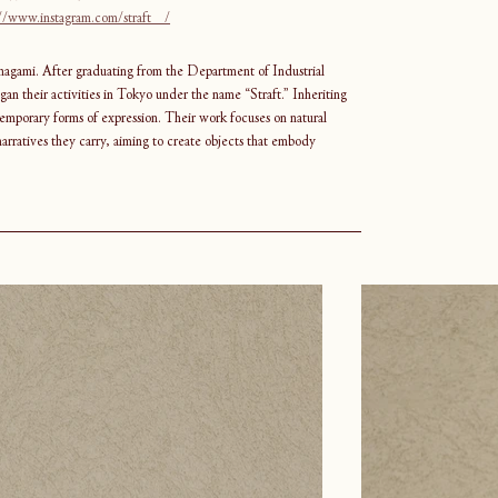
://www.instagram.com/straft__/
agami. After graduating from the Department of Industrial 
n their activities in Tokyo under the name “Straft.” Inheriting 
temporary forms of expression. Their work focuses on natural 
 narratives they carry, aiming to create objects that embody 