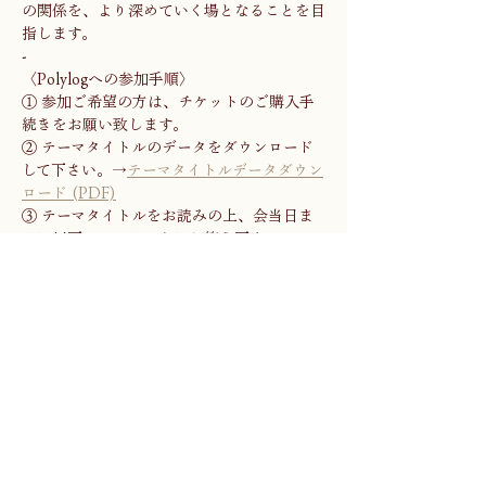
の関係を、より深めていく場となることを目
指します。
-
〈Polylogへの参加手順〉
① 参加ご希望の方は、チケットのご購入手
続きをお願い致します。
② テーマタイトルのデータをダウンロード
して下さい。→
テーマタイトルデータダウン
ロード (PDF)
③ テーマタイトルをお読みの上、会当日ま
でに以下のアンケートにお答え下さい。→
ア
ンケートページ
-
〈選者コメント〉 自分が構想している、ま
だ曖昧模糊とした「文化空間学」の姿を、断
片的な言葉で渡辺さんに投げかけたところ、
そのひとつひとつを的確に拾い上げ、ご自身
のフィールドワークでの知見に紐づけ、この
「ロマランギ」についての、素晴らしい文章
を書きあげて下さいました。 文化というも
のが、どんな人にとっても、その人らしく生