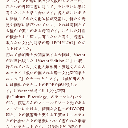
ました。その場に集う少人数のメンバーが、
ひとつの課題図書に対して、それぞれに感じ
考えたことを話し合います。各人がこれまで
に経験してきた文化体験が交差し、新たな発
見や洞察に結びついていく、それは毎回とて
も豊かで実りのある時間です。こうした対話
の機会をより広く共有したいと考え、読書に
限らない文化的対話の場「POLYLOG」を立
ち上げました。
初めて参加者を公開募集する今回は、Vacant
が昨年出版した「Vacant/Edition 
#1
」に収
録されている、文化人類学者・渡辺文さんの
エッセイ『救いの編まれる場―文化空間学を
めぐって』をテーマとします。（参加者の方
には無料でテキストのPDFを配布致しま
す。）Vacantが掲げる「文化空間
学/Cultural Placeology」のテーマに沿いな
がら、渡辺さんのフィールドワーク先である
フィジーにおける、深刻な女性へのDVの問
題と、その被害者を支える工芸コミュニティ
との出会いとその意義について書かれた素晴
らしいテキストです。（15分ほどで読める