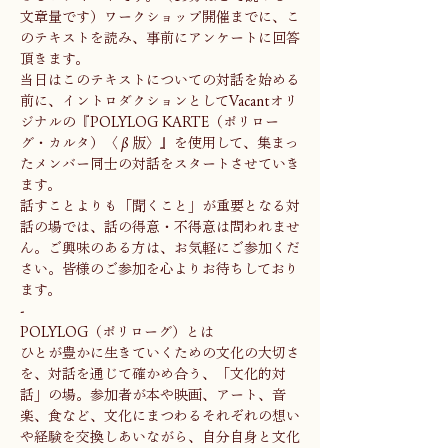
文章量です）ワークショップ開催までに、こ
のテキストを読み、事前にアンケートに回答
頂きます。
当日はこのテキストについての対話を始める
前に、イントロダクションとしてVacantオリ
ジナルの『POLYLOG KARTE（ポリロー
グ・カルタ）〈β版〉』を使用して、集まっ
たメンバー同士の対話をスタートさせていき
ます。
話すことよりも「聞くこと」が重要となる対
話の場では、話の得意・不得意は問われませ
ん。ご興味のある方は、お気軽にご参加くだ
さい。皆様のご参加を心よりお待ちしており
ます。
-
POLYLOG（ポリローグ）とは
ひとが豊かに生きていくための文化の大切さ
を、対話を通じて確かめ合う、「文化的対
話」の場。参加者が本や映画、アート、音
楽、食など、文化にまつわるそれぞれの想い
や経験を交換しあいながら、自分自身と文化