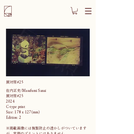
展対照#25
佐内正史/Masafumi Sanai
展対照#25
2024
C-type print
Size: 178 x 127(mm)
Edition: 2
※掲載画像には複製防止の透かしがついています
が、実際のプリントにはありません。