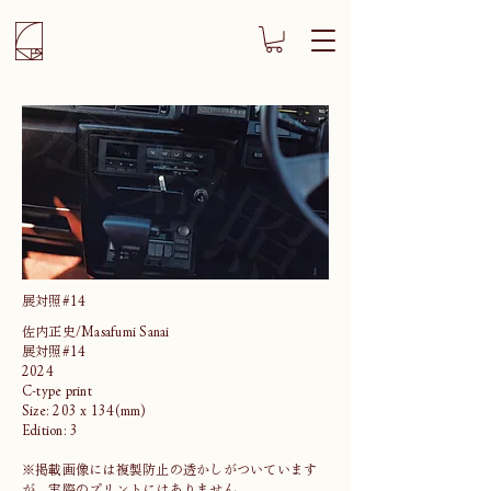
展対照#14
佐内正史/Masafumi Sanai
展対照#14
2024
C-type print
Size: 203 x 134(mm)
Edition: 3
※掲載画像には複製防止の透かしがついています
が、実際のプリントにはありません。