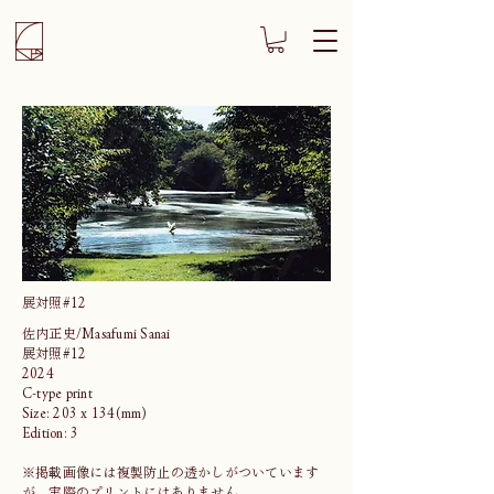
展対照#12
佐内正史/Masafumi Sanai
展対照#12
2024
C-type print
Size: 203 x 134(mm)
Edition: 3
※掲載画像には複製防止の透かしがついています
が、実際のプリントにはありません。