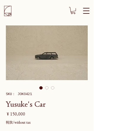
SKU： JOK0421
Yusuke's Car
価
￥150,000
格
税抜/without tax