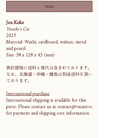
Sold
Jon Koko
Yusuke's Car
2025
Material: Washi, cardboard, walnut, metal
and pencil
Size: 38 x 128 x 43 (mm)
表記価格に送料と箱代は含まれております。
なお、北海道・沖縄・離島は別途送料を頂い
ております。
International purchase
International shipping is available for this
piece. Please contact us at contact@vacant.vc
for payment and shipping cost information.