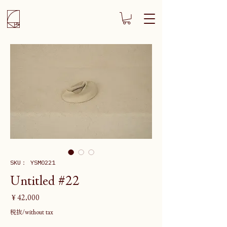
SKU： YSM0221
Untitled #22
価
￥42,000
格
税抜/without tax