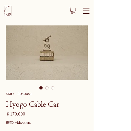
SKU： JOK0461
Hyogo Cable Car
価
￥170,000
格
税抜/without tax