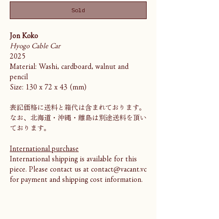
Sold
Jon Koko
Hyogo Cable Car
2025
Material: Washi, cardboard, walnut and
pencil
Size: 130 x 72 x 43 (mm)
表記価格に送料と箱代は含まれております。
なお、北海道・沖縄・離島は別途送料を頂い
ております。
International purchase
International shipping is available for this
piece. Please contact us at contact@vacant.vc
for payment and shipping cost information.