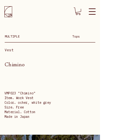
MULTIPLE
Tops
Vest
Chimino
VMP023 "Chimino"
Item. Work Vest
Color. ocher, white grey
Size. Free
Material. Cotton
Made in Japan