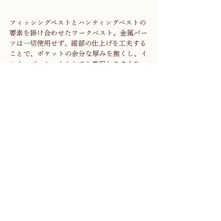
フィッシングベストとハンティングベストの
要素を掛け合わせたワークベスト。金属パー
ツは一切使用せず、細部の仕上げを工夫する
ことで、ポケットの余分な厚みを無くし、イ
ンナージャケットとしても着用しやすくなっ
ています。
前は開けたままでも、中央ポケットの内側に
ある麻紐で留めることも可能。背面も紐でテ
ンションが調整できるようになっています。
生地は特殊染色のため、洗いを繰り返すとデ
ニムのようにフェイドしていきます。
4つのフラップポケットと中央の一際大きな
ハーフムーンポケットがあれば、散歩に必要
なものはだいたい入ってしまうので、バッグ
代わりに羽織っていきましょう。もちろんア
ウトドアにも。