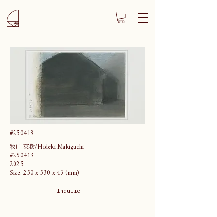
#250413
牧口 英樹/Hideki Makiguchi
#250413
2025
Size: 230 x 330 x 43 (mm)
Inquire