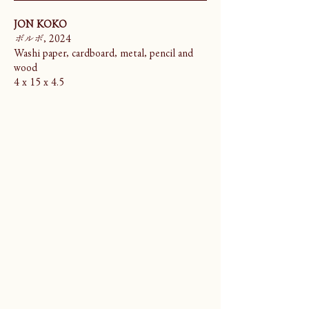
JON KOKO
ボルボ
, 2024
Washi paper, cardboard, metal, pencil and
wood
4 x 15 x 4.5