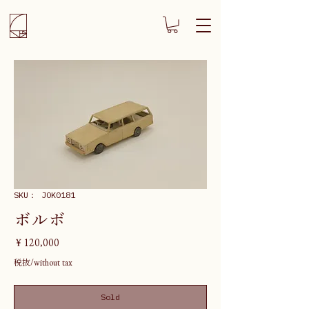
SKU： JOK0181
ボルボ
価
￥120,000
格
税抜/without tax
Sold