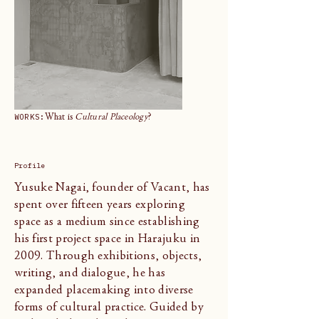
WORKS:
What is
Cultural Placeology
?
Profile
Yusuke Nagai, founder of Vacant, has
spent over fifteen years exploring
space as a medium since establishing
his first project space in Harajuku in
2009. Through exhibitions, objects,
writing, and dialogue, he has
expanded placemaking into diverse
forms of cultural practice. Guided by