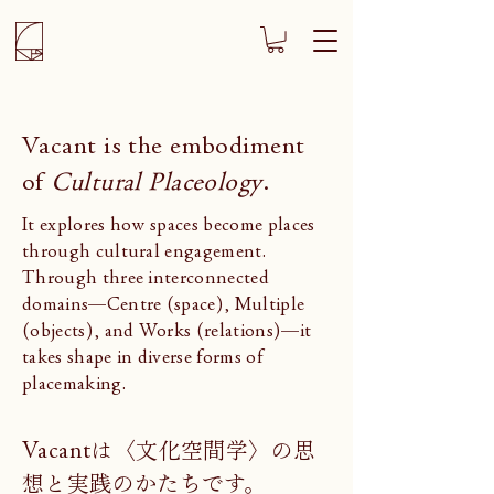
Vacant is the embodiment
of
Cultural Placeology
.
It explores how spaces become places
through cultural engagement.
Through three interconnected
domains—Centre (space), Multiple
(objects), and Works (relations)—it
takes shape in diverse forms of
placemaking.
Vacantは〈文化空間学〉の思
想と実践のかたちです。